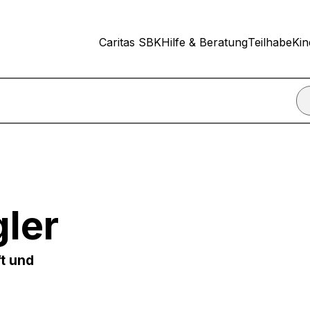
Caritas SBK
Hilfe & Beratung
Teilhabe
Kin
nn ich einen Termin für ein Beratungsgespräch vereinbare
gler
ft und