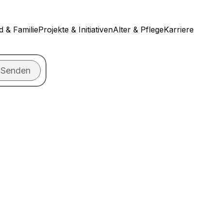
d & Familie
Projekte & Initiativen
Alter & Pflege
Karriere
Senden
n?