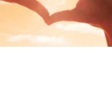
Ihre Spende wirkt!
Nicht alle Bereiche unserer Arbeit sind durch feste
Finanzierungsquellen refinanziert. So sind wir in
unserer täglichen Arbeit auf zahlreiche Unterstützer
angewiesen, um durch professionelles Handeln
aktuellen gesellschaftlichen Notlagen
entgegenzuwirken. Rund 500 hauptamtliche und ca.
400 ehrenamtliche Mitarbeiterinnen und Mitarbeitern