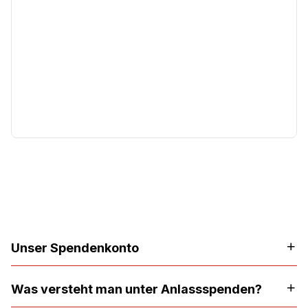
Sie wollen die Arbeit der Caritas für Menschen in
schwierigen Lebenslagen unterstützen? Sehr
gerne beraten wir Sie zu Ihrer Spendenaktion
und stellen Ihnen Informationsmaterial zur
Verfügung!
→ Hier geht es direkt zur Online Spende
Weiterführende
Informationen
Unser Spendenkonto
Was versteht man unter Anlassspenden?