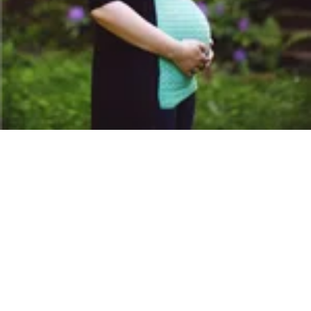
Beratung von
Schwangeren
Ein Kind zu bekommen bedeutet für Frauen und ihre
Familien oft eine große Freude. Schwangere Frauen,
werdende Väter und Familien können sich während
einer Schwangerschaft und über die Geburt hinaus,
bis zum 3. Lebensjahr ihres Kindes an uns wenden.