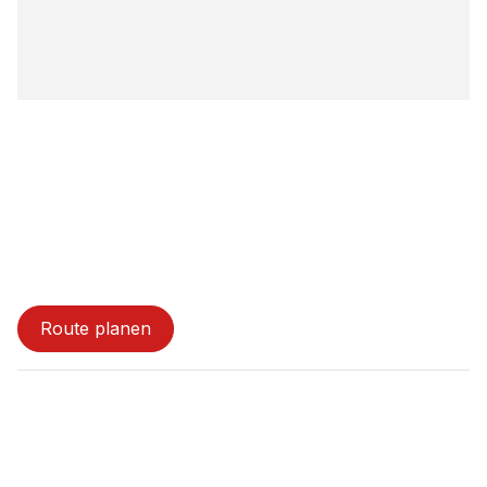
Standorte
Caritas Beratungsstelle Furtwangen
Route planen
Tagespflege Donaueschingen / Caritas
Beratungszentrum