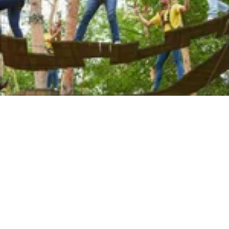
Die Tagesstätte "Die
Brücke"
Unsere Tagesstätte für Menschen mit psychischen
Erkrankungen und Behinderungen ist ein wesentlicher
Bestandteil der gemeindenahen psychiatrischen
Versorgung. Sie unterbreitet werktägliche Angebote
zur Tagesstrukturierung und Gemeinschaftspflege.