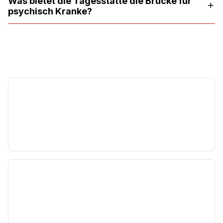
Was bietet die Tagesstätte die Brücke für
psychisch Kranke?
Wir helfen Ihnen weiter
Andrea Klumpe-Burghardt
Beratung
Telefon:
07721 921 83 77
andrea.klumpe-burghardt@caritas-sbk.de
Birgit Binder
Betreuung
Telefon:
07721 / 921 83 71
birgit.binder@caritas-sbk.de