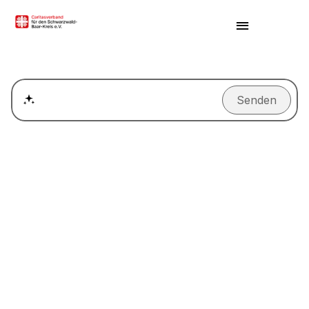
Senden
Wie kann ich einen Termin für ein Beratungsgespräch ver
Der Nahkauf in der Wöschhalde ist eröffnet ...
Der Lebensmittelmarkt Nahkauf in der Oderstraße in
VS-Villingen wurdeam Donnerstag, den 23.Februar
2023 eröffnet. Mehr als 8000 Artikel des täglichen
Bedarfs gibt es in den auf 650 Quadratmeter neu
gestalteten Verkaufsräumen und vieles davon kommt
aus der Region. Wir bieten im
Nahkauf
– unter diesem
Label wird die Versorgungslücke wieder geschlossen –