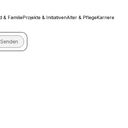
d & Familie
Projekte & Initiativen
Alter & Pflege
Karriere
Senden
n?