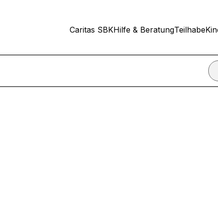
Caritas SBK
Hilfe & Beratung
Teilhabe
Kin
nn ich einen Termin für ein Beratungsgespräch vereinbare