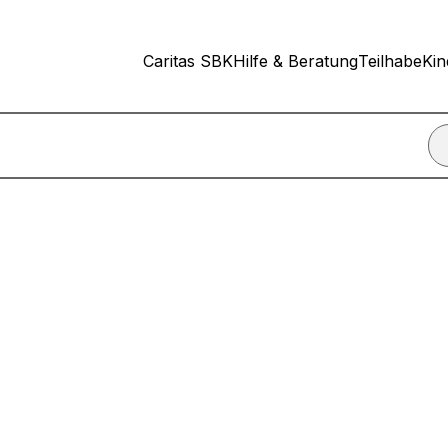
Caritas SBK
Hilfe & Beratung
Teilhabe
Kin
nn ich einen Termin für ein Beratungsgespräch vereinbare