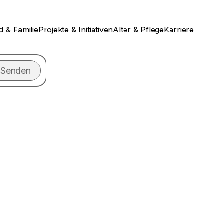
d & Familie
Projekte & Initiativen
Alter & Pflege
Karriere
Senden
n?