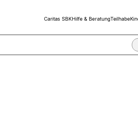
Caritas SBK
Hilfe & Beratung
Teilhabe
Kin
nn ich einen Termin für ein Beratungsgespräch vereinbare