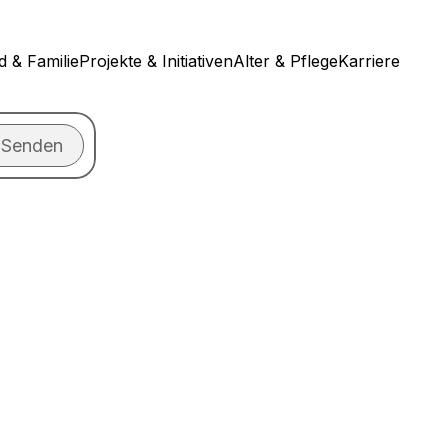
d & Familie
Projekte & Initiativen
Alter & Pflege
Karriere
Senden
n?