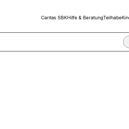
Caritas SBK
Hilfe & Beratung
Teilhabe
Kin
nn ich einen Termin für ein Beratungsgespräch vereinbare