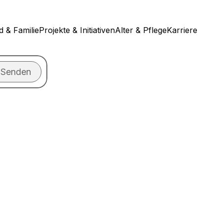
d & Familie
Projekte & Initiativen
Alter & Pflege
Karriere
Senden
n?