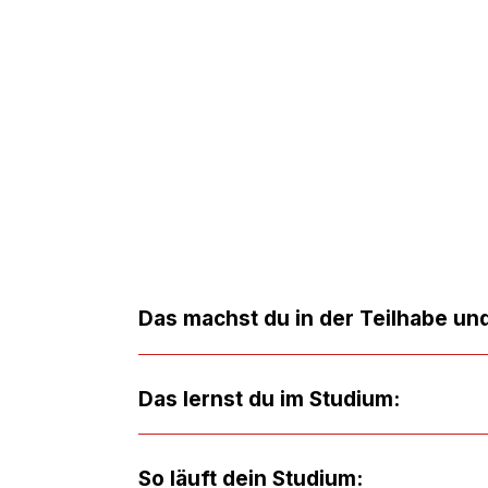
i, am Leben in der Gemeinschaft teilzuhaben. Du
ert und nah an der Lebenswelt der Menschen. Im
stest du Familien direkt in ihrem privaten Umfeld und
owie deren Angehörige.
 in
Das machst du in der Teilhabe und
nd
Das lernst du im Studium:
fe
So läuft dein Studium: