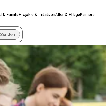
d & Familie
Projekte & Initiativen
Alter & Pflege
Karriere
Senden
n?