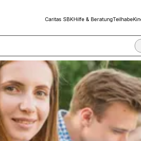
Caritas SBK
Hilfe & Beratung
Teilhabe
Kin
nn ich einen Termin für ein Beratungsgespräch vereinbare