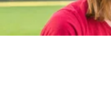
Duales Stu
Behinderte
In der Behindertenhilfe der Caritas