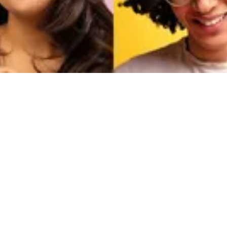
delskaufmann/-fr
k behalten: Als Einzelhandelskaufmann/-frau bist du