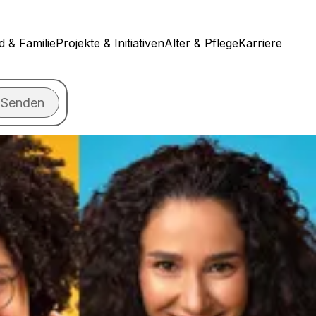
d & Familie
Projekte & Initiativen
Alter & Pflege
Karriere
Senden
n?