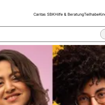
Caritas SBK
Hilfe & Beratung
Teilhabe
Kin
nn ich einen Termin für ein Beratungsgespräch vereinbare